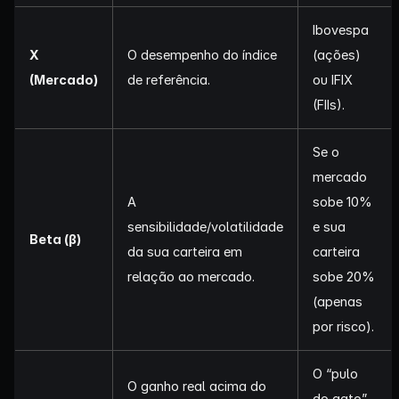
Ibovespa
X
O desempenho do índice
(ações)
(Mercado)
de referência.
ou IFIX
(FIIs).
Se o
mercado
A
sobe 10%
sensibilidade/volatilidade
e sua
Beta (β)
da sua carteira em
carteira
relação ao mercado.
sobe 20%
(apenas
por risco).
O “pulo
O ganho real acima do
do gato”