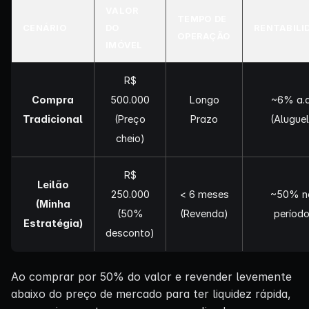
VALOR
TEMPO DE
CENÁRIO
DO
RENTABILI
OPERAÇÃO
IMÓVEL
R$
Compra
500.000
Longo
~6% a.a
Tradicional
(Preço
Prazo
(Aluguel
cheio)
R$
Leilão
250.000
< 6 meses
~50% n
(Minha
(50%
(Revenda)
períod
Estratégia)
desconto)
Ao comprar por 50% do valor e revender levemente
abaixo do preço de mercado para ter liquidez rápida,