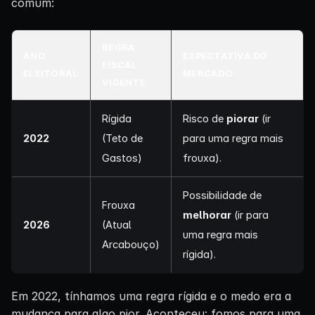
comum:
REGRA
ANO
EXPECTATIVA DO
FISCAL
ELEITORAL
MERCADO
VIGENTE
Rígida
Risco de
piorar
(ir
2022
(Teto de
para uma regra mais
Gastos)
frouxa).
Possibilidade de
Frouxa
melhorar
(ir para
2026
(Atual
uma regra mais
Arcabouço)
rígida).
Em 2022, tínhamos uma regra rígida e o medo era a
mudança para algo pior. Aconteceu: fomos para uma