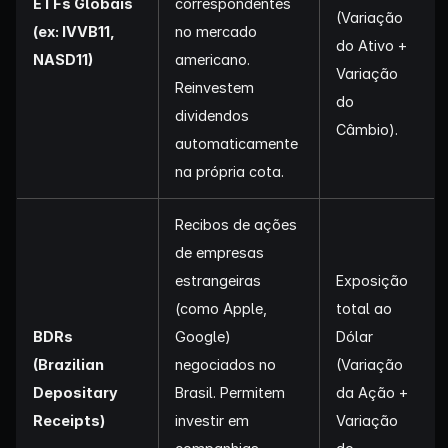
ETFs Globais
correspondentes
(Variação
(ex: IVVB11,
no mercado
do Ativo +
NASD11)
americano.
Variação
Reinvestem
do
dividendos
Câmbio).
automaticamente
na própria cota.
Recibos de ações
de empresas
estrangeiras
Exposição
(como Apple,
total ao
BDRs
Google)
Dólar
(Brazilian
negociados no
(Variação
Depositary
Brasil. Permitem
da Ação +
Receipts)
investir em
Variação