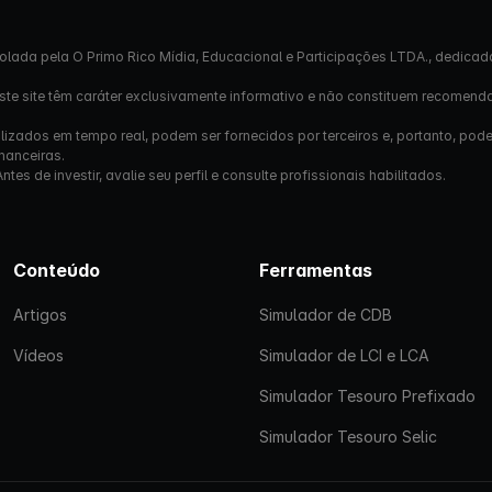
olada pela O Primo Rico Mídia, Educacional e Participações LTDA., dedicad
este site têm caráter exclusivamente informativo e não constituem recomend
izados em tempo real, podem ser fornecidos por terceiros e, portanto, pod
nanceiras.
s de investir, avalie seu perfil e consulte profissionais habilitados.
Conteúdo
Ferramentas
Artigos
Simulador de CDB
Vídeos
Simulador de LCI e LCA
Simulador Tesouro Prefixado
Simulador Tesouro Selic