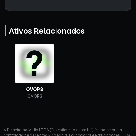
Ativos Relacionados
QVQP3
QVQP3
A Dinheirama Mídia LTDA (“Investimentos.com.br”) é uma empresa
controlada pela O Primo Rico Mídia, Educacional e Participações LTDA.,