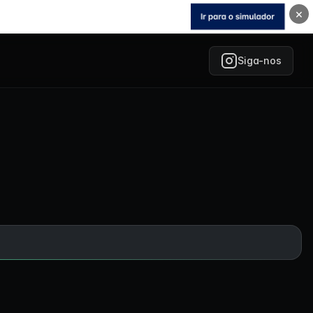
×
Siga-nos