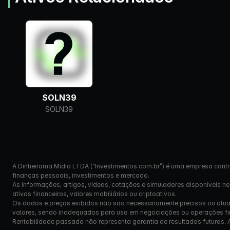
SOLN39
SOLN39
A Dinheirama Mídia LTDA (“Investimentos.com.br”) é uma empresa contr
finanças pessoais, investimentos e mercado.
As informações, artigos, vídeos, cotações e simuladores disponíveis n
ativos financeiros, valores mobiliários ou criptoativos.
Os dados e preços exibidos não são necessariamente precisos ou atual
valores, sendo inadequados para uso em negociações ou operações fi
Rentabilidade passada não representa garantia de resultados futuros. Ante