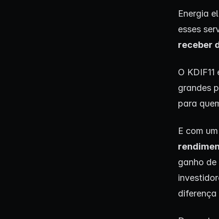
Energia e
esses ser
receber 
O KDIF11 
grandes pr
para que
E com um 
rendimen
ganho de 
investido
diferença 