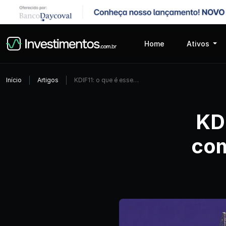
Home
Ativos
Início
Artigos
KDIF11: o que é esse…
KDI
com