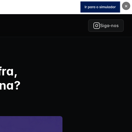
×
Siga-nos
fra,
ena?