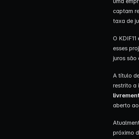
uma empre
captam re
taxa de ju
O KDIF11 
esses pro
juros são
A título 
restrito a
livremen
aberto aos
Atualment
próximo d