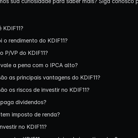
os sua curiosidade para saber mais? Siga conosco 
é KDIF11?
oi o rendimento do KDIF11?
 o P/VP do KDIF11?
 vale a pena com o IPCA alto?
são as principais vantagens do KDIF11?
ão os riscos de investir no KDIF11?
 paga dividendos?
 tem imposto de renda?
nvestir no KDIF11?