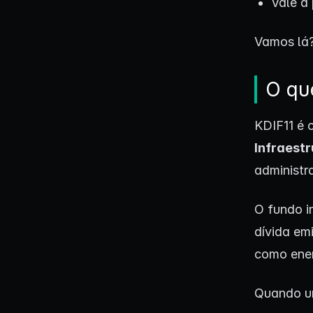
Vale a 
Vamos lá
O qu
KDIF11 é 
Infraest
administr
O fundo 
dívida em
como ener
Quando um