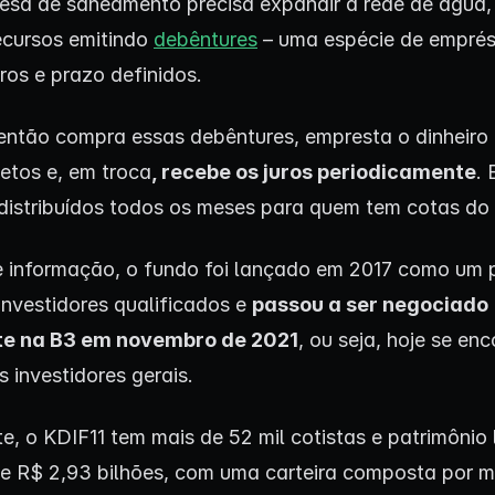
sa de saneamento precisa expandir a rede de água,
cursos emitindo
debêntures
– uma espécie de empré
ros e prazo definidos.
então compra essas debêntures, empresta o dinheiro
jetos e, em troca
, recebe os juros periodicamente
. 
 distribuídos todos os meses para quem tem cotas do
de informação, o fundo foi lançado em 2017 como um 
 investidores qualificados e
passou a ser negociado
te na B3 em novembro de 2021
, ou seja, hoje se en
 investidores gerais.
e, o KDIF11 tem mais de 52 mil cotistas e patrimônio 
e R$ 2,93 bilhões, com uma carteira composta por m