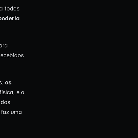
sa todos
poderia
ara
 recebidos
s:
os
ísica, e o
 dos
e faz uma