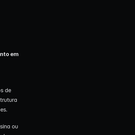
ento em
os de
trutura
es.
sina ou