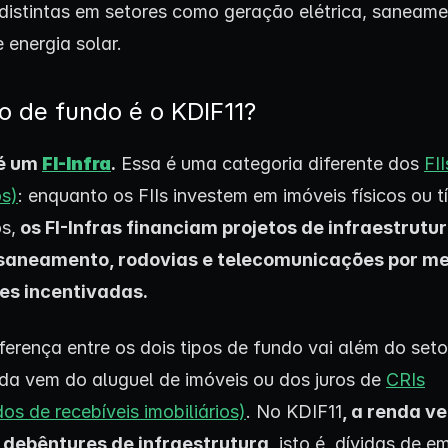
distintas em setores como geração elétrica, saneame
 energia solar.
o de fundo é o KDIF11?
 é um
FI-Infra
.
Essa é uma categoria diferente dos
FI
os)
: enquanto os FIIs investem em imóveis físicos ou t
os,
os FI-Infras financiam projetos de infraestrut
 saneamento, rodovias e telecomunicações por me
es incentivadas.
iferença entre os dois tipos de fundo vai além do seto
enda vem do aluguel de imóveis ou dos juros de
CRIs
dos de recebíveis imobiliários)
. No KDIF11
, a renda v
 debêntures de infraestrutura
, isto é, dívidas de 