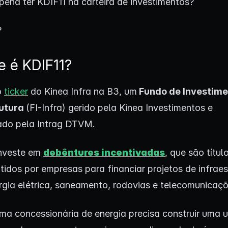
pena ter KDIF11 na carteira de investimentos?
?
e é KDIF11?
o
ticker
do Kinea Infra na B3, um
Fundo de Investim
rutura
(FI-Infra) gerido pela Kinea Investimentos e
ado pela Intrag DTVM.
investe em
debêntures incentivadas
, que são títul
itidos por empresas para financiar projetos de infraes
gia elétrica, saneamento, rodovias e telecomunicaçõ
a concessionária de energia precisa construir uma u