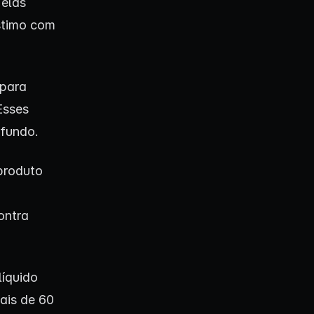
 elas
stimo com
 para
Esses
 fundo.
produto
contra
líquido
ais de 60