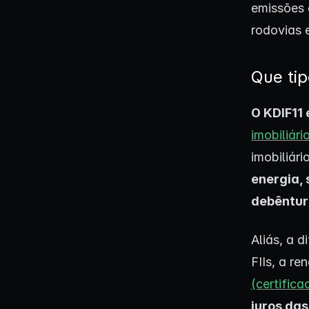
emissões 
rodovias e
Que tip
O KDIF11
imobiliári
imobiliári
energia,
debêntur
Aliás, a d
FIIs, a r
(certifica
juros das