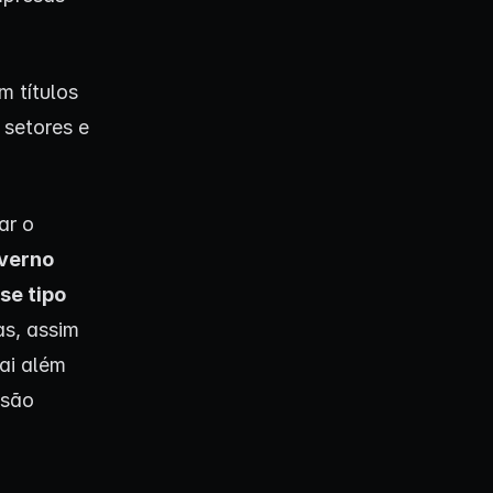
m títulos
 setores e
ar o
verno
se tipo
as, assim
ai além
 são