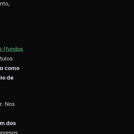
nto,
Is (fundos
ítulos
ura como
io de
r. Nos
em dos
empresas