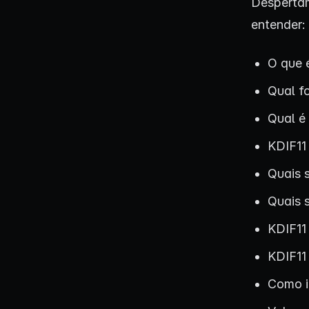
Despertam
entender:
O que 
Qual f
Qual é
KDIF11
Quais 
Quais s
KDIF11
KDIF11
Como i