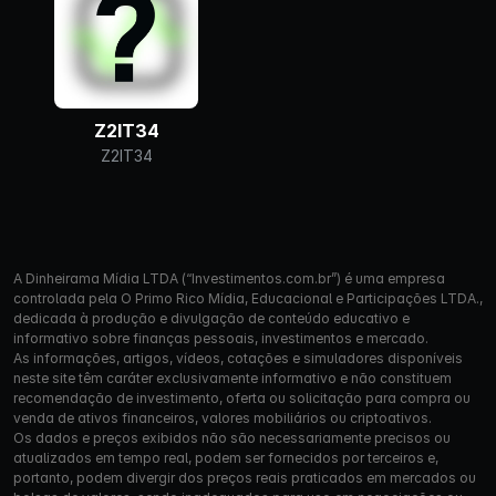
Z2IT34
Z2IT34
A Dinheirama Mídia LTDA (“Investimentos.com.br”) é uma empresa
controlada pela O Primo Rico Mídia, Educacional e Participações LTDA.,
dedicada à produção e divulgação de conteúdo educativo e
informativo sobre finanças pessoais, investimentos e mercado.
As informações, artigos, vídeos, cotações e simuladores disponíveis
neste site têm caráter exclusivamente informativo e não constituem
recomendação de investimento, oferta ou solicitação para compra ou
venda de ativos financeiros, valores mobiliários ou criptoativos.
Os dados e preços exibidos não são necessariamente precisos ou
atualizados em tempo real, podem ser fornecidos por terceiros e,
portanto, podem divergir dos preços reais praticados em mercados ou