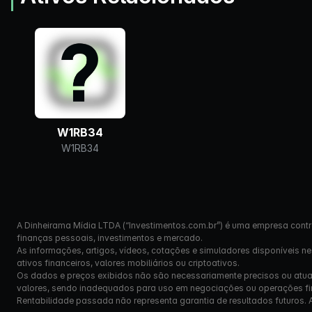
W1RB34
W1RB34
A Dinheirama Mídia LTDA (“Investimentos.com.br”) é uma empresa contr
finanças pessoais, investimentos e mercado.
As informações, artigos, vídeos, cotações e simuladores disponíveis n
ativos financeiros, valores mobiliários ou criptoativos.
Os dados e preços exibidos não são necessariamente precisos ou atual
valores, sendo inadequados para uso em negociações ou operações fi
Rentabilidade passada não representa garantia de resultados futuros. Ante