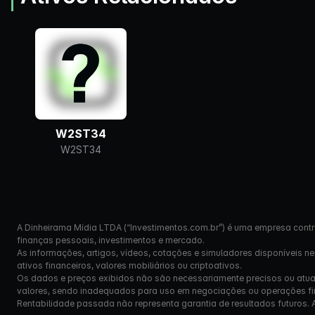
W2ST34
W2ST34
A Dinheirama Mídia LTDA (“Investimentos.com.br”) é uma empresa contr
finanças pessoais, investimentos e mercado.
As informações, artigos, vídeos, cotações e simuladores disponíveis n
ativos financeiros, valores mobiliários ou criptoativos.
Os dados e preços exibidos não são necessariamente precisos ou atual
valores, sendo inadequados para uso em negociações ou operações fi
Rentabilidade passada não representa garantia de resultados futuros. Ante