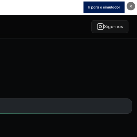
×
Siga-nos