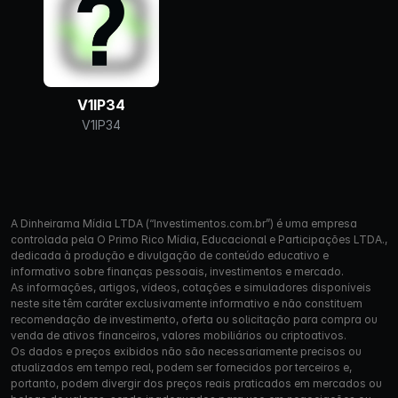
V1IP34
V1IP34
A Dinheirama Mídia LTDA (“Investimentos.com.br”) é uma empresa
controlada pela O Primo Rico Mídia, Educacional e Participações LTDA.,
dedicada à produção e divulgação de conteúdo educativo e
informativo sobre finanças pessoais, investimentos e mercado.
As informações, artigos, vídeos, cotações e simuladores disponíveis
neste site têm caráter exclusivamente informativo e não constituem
recomendação de investimento, oferta ou solicitação para compra ou
venda de ativos financeiros, valores mobiliários ou criptoativos.
Os dados e preços exibidos não são necessariamente precisos ou
atualizados em tempo real, podem ser fornecidos por terceiros e,
portanto, podem divergir dos preços reais praticados em mercados ou