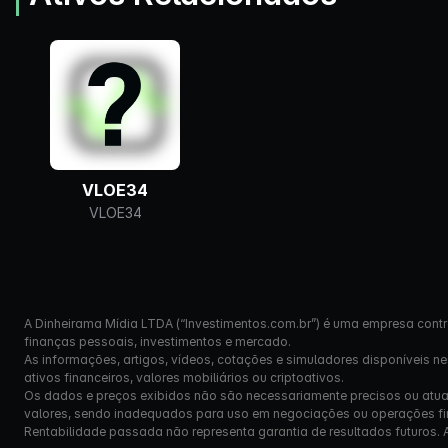
VLOE34
VLOE34
A Dinheirama Mídia LTDA (“Investimentos.com.br”) é uma empresa contr
finanças pessoais, investimentos e mercado.
As informações, artigos, vídeos, cotações e simuladores disponíveis n
ativos financeiros, valores mobiliários ou criptoativos.
Os dados e preços exibidos não são necessariamente precisos ou atual
valores, sendo inadequados para uso em negociações ou operações fi
Rentabilidade passada não representa garantia de resultados futuros. Ante