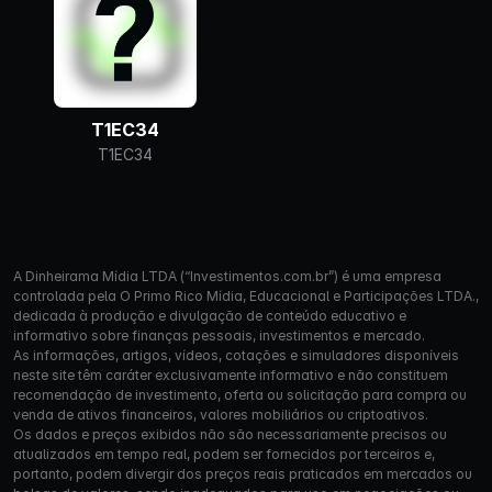
T1EC34
T1EC34
A Dinheirama Mídia LTDA (“Investimentos.com.br”) é uma empresa
controlada pela O Primo Rico Mídia, Educacional e Participações LTDA.,
dedicada à produção e divulgação de conteúdo educativo e
informativo sobre finanças pessoais, investimentos e mercado.
As informações, artigos, vídeos, cotações e simuladores disponíveis
neste site têm caráter exclusivamente informativo e não constituem
recomendação de investimento, oferta ou solicitação para compra ou
venda de ativos financeiros, valores mobiliários ou criptoativos.
Os dados e preços exibidos não são necessariamente precisos ou
atualizados em tempo real, podem ser fornecidos por terceiros e,
portanto, podem divergir dos preços reais praticados em mercados ou