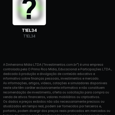
T1EL34
T1EL34
A Dinheirama Mídia LTDA (“Investimentos.com.br”) é uma empresa
controlada pela O Primo Rico Mídia, Educacional e Participações LTDA.,
dedicada à produção e divulgação de conteúdo educativo e
informativo sobre finanças pessoais, investimentos e mercado.
As informações, artigos, vídeos, cotações e simuladores disponíveis
neste site têm caráter exclusivamente informativo e não constituem
recomendação de investimento, oferta ou solicitação para compra ou
venda de ativos financeiros, valores mobiliários ou criptoativos.
Os dados e preços exibidos não são necessariamente precisos ou
atualizados em tempo real, podem ser fornecidos por terceiros e,
portanto, podem divergir dos preços reais praticados em mercados ou