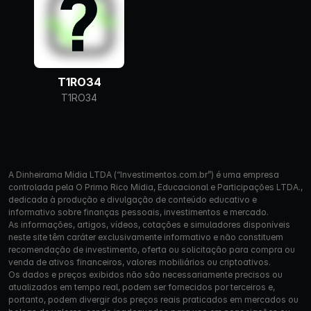
T1RO34
T1RO34
A Dinheirama Mídia LTDA (“Investimentos.com.br”) é uma empresa
controlada pela O Primo Rico Mídia, Educacional e Participações LTDA.,
dedicada à produção e divulgação de conteúdo educativo e
informativo sobre finanças pessoais, investimentos e mercado.
As informações, artigos, vídeos, cotações e simuladores disponíveis
neste site têm caráter exclusivamente informativo e não constituem
recomendação de investimento, oferta ou solicitação para compra ou
venda de ativos financeiros, valores mobiliários ou criptoativos.
Os dados e preços exibidos não são necessariamente precisos ou
atualizados em tempo real, podem ser fornecidos por terceiros e,
portanto, podem divergir dos preços reais praticados em mercados ou