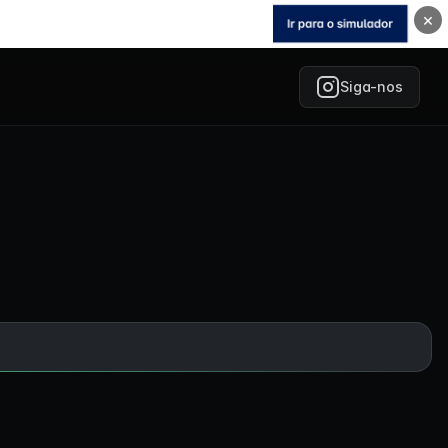
×
Siga-nos