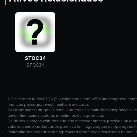
STOC34
STOC34
A Dinheirama Mídia LTDA (“Investimentos.com.br”) é uma empresa contr
finanças pessoais, investimentos e mercado.
As informações, artigos, vídeos, cotações e simuladores disponíveis n
ativos financeiros, valores mobiliários ou criptoativos.
Os dados e preços exibidos não são necessariamente precisos ou atual
valores, sendo inadequados para uso em negociações ou operações fi
Rentabilidade passada não representa garantia de resultados futuros. Ante