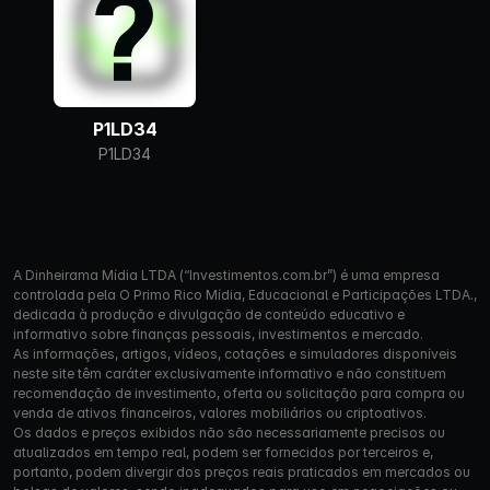
P1LD34
P1LD34
A Dinheirama Mídia LTDA (“Investimentos.com.br”) é uma empresa
controlada pela O Primo Rico Mídia, Educacional e Participações LTDA.,
dedicada à produção e divulgação de conteúdo educativo e
informativo sobre finanças pessoais, investimentos e mercado.
As informações, artigos, vídeos, cotações e simuladores disponíveis
neste site têm caráter exclusivamente informativo e não constituem
recomendação de investimento, oferta ou solicitação para compra ou
venda de ativos financeiros, valores mobiliários ou criptoativos.
Os dados e preços exibidos não são necessariamente precisos ou
atualizados em tempo real, podem ser fornecidos por terceiros e,
portanto, podem divergir dos preços reais praticados em mercados ou