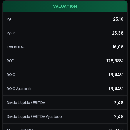
VALUATION
25,10
P/L
25,38
P/VP
16,08
EV/EBITDA
128,38%
ROE
18,44%
ROIC
18,44%
ROIC Ajustado
2,48
Dívida Líquida / EBITDA
2,48
Dívida Líquida / EBITDA Ajustado