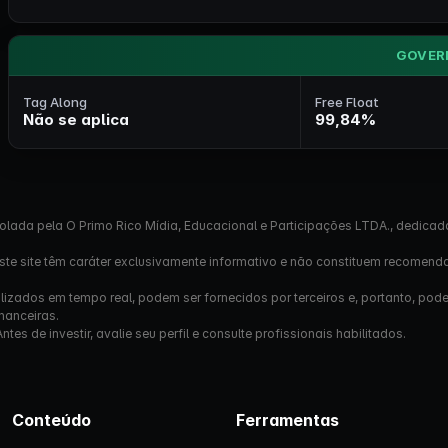
GOVER
Tag Along
Free Float
Não se aplica
99,84%
olada pela O Primo Rico Mídia, Educacional e Participações LTDA., dedicad
este site têm caráter exclusivamente informativo e não constituem recomend
izados em tempo real, podem ser fornecidos por terceiros e, portanto, pod
nanceiras.
s de investir, avalie seu perfil e consulte profissionais habilitados.
Conteúdo
Ferramentas