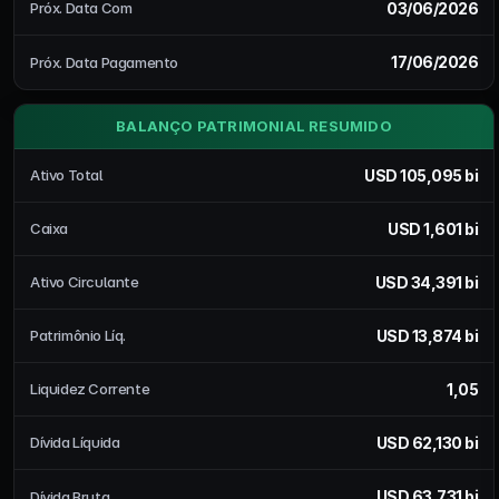
03/06/2026
Próx. Data Com
17/06/2026
Próx. Data Pagamento
BALANÇO PATRIMONIAL RESUMIDO
USD 105,095 bi
Ativo Total
USD 1,601 bi
Caixa
USD 34,391 bi
Ativo Circulante
USD 13,874 bi
Patrimônio Líq.
1,05
Liquidez Corrente
USD 62,130 bi
Dívida Líquida
USD 63,731 bi
Dívida Bruta