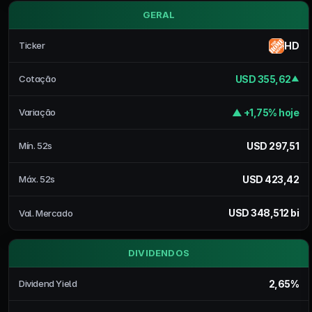
GERAL
HD
Ticker
USD 355,62
Cotação
▲
▲ +1,75% hoje
Variação
USD 297,51
Mín. 52s
USD 423,42
Máx. 52s
USD 348,512 bi
Val. Mercado
DIVIDENDOS
2,65%
Dividend Yield