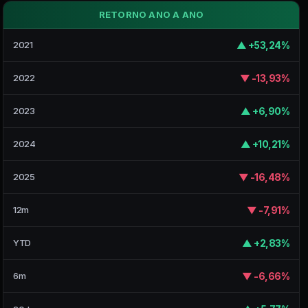
RETORNO ANO A ANO
▲ +53,24%
2021
▼ -13,93%
2022
▲ +6,90%
2023
▲ +10,21%
2024
▼ -16,48%
2025
▼ -7,91%
12m
▲ +2,83%
YTD
▼ -6,66%
6m