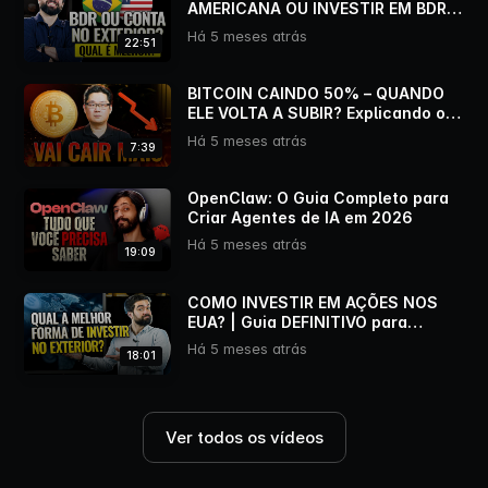
AMERICANA OU INVESTIR EM BDRs?
(Minha opinião sincera)
Há 5 meses atrás
22:51
BITCOIN CAINDO 50% – QUANDO
ELE VOLTA A SUBIR? Explicando o
CICLO DO BTC
Há 5 meses atrás
7:39
OpenClaw: O Guia Completo para
Criar Agentes de IA em 2026
Há 5 meses atrás
19:09
COMO INVESTIR EM AÇÕES NOS
EUA? | Guia DEFINITIVO para
Brasileiros
Há 5 meses atrás
18:01
Ver todos os vídeos