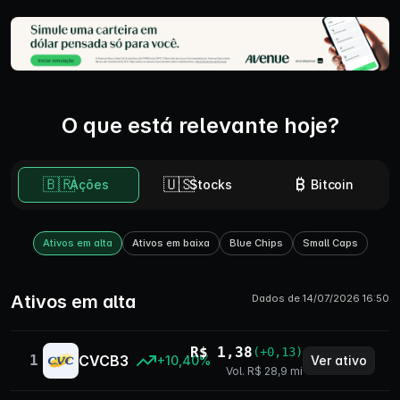
O que está relevante hoje?
🇧🇷
🇺🇸
₿
Ações
Stocks
Bitcoin
Ativos em alta
Ativos em baixa
Blue Chips
Small Caps
Ativos em alta
Dados de 14/07/2026 16:50
R$ 1,38
(+0,13)
1
CVCB3
Ver ativo
+10,40%
Vol. R$ 28,9 mi