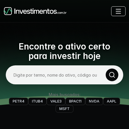
Encontre o ativo certo
para investir hoje
Mais buscados:
PETR4
ITUB4
VALE3
BPAC11
NVDA
AAPL
MSFT